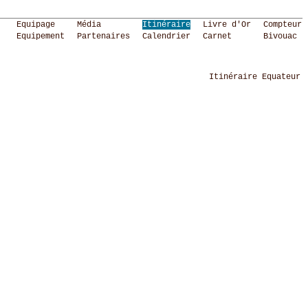
Equipage
Média
Itinéraire
Livre d'Or
Compteur
Equipement
Partenaires
Calendrier
Carnet
Bivouac
Itinéraire Equateur