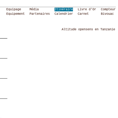
Equipage
Média
Itinéraire
Livre d'Or
Compteur
Equipement
Partenaires
Calendrier
Carnet
Bivouac
Altitude opensens en Tanzanie