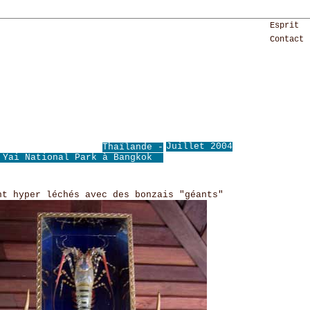
Esprit
Contact
Juillet 2004
Thaïlande -
 Yai National Park à Bangkok
nt hyper léchés avec des bonzais "géants"