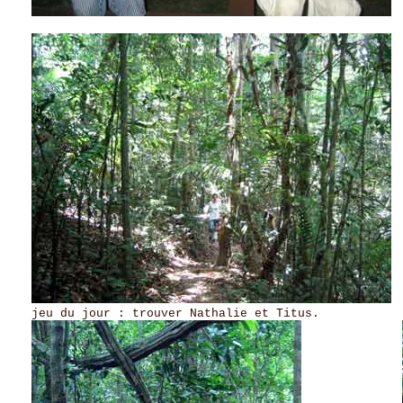
v
jeu du jour : trouver Nathalie et Titus. pens