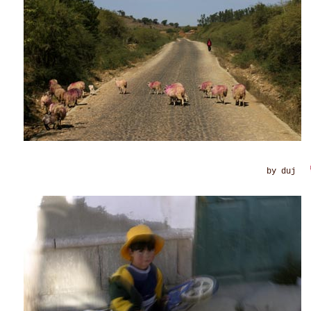
m
by duj